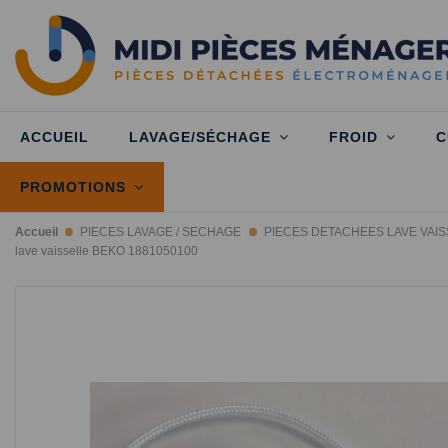
ACCUEIL
LAVAGE/SÉCHAGE
FROID
C
PROMOTIONS
Accueil
PIECES LAVAGE / SECHAGE
PIECES DETACHEES LAVE VAI
lave vaisselle BEKO 1881050100