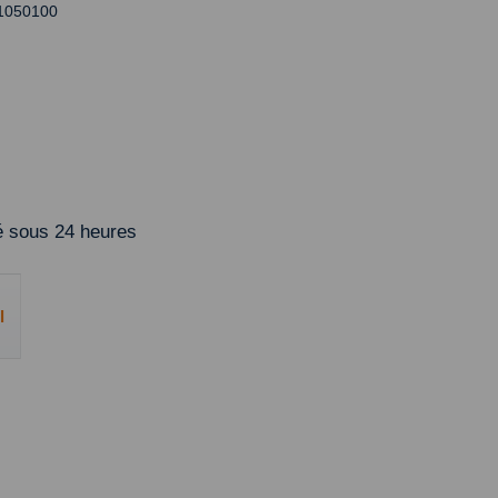
81050100
 sous 24 heures
l