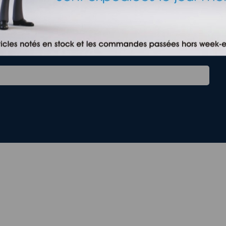
OUR - CONFORAMA - HYPER U - BUT - BOULANGER - LEROY MERLI
0100
dessous