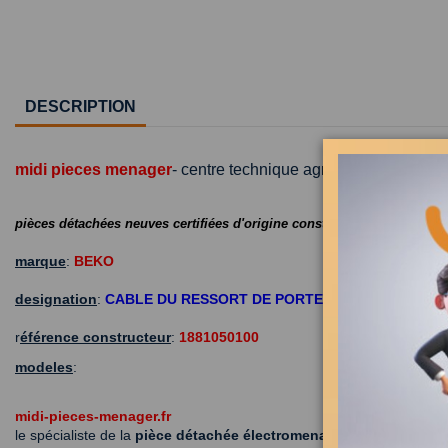
DESCRIPTION
midi pieces menager
- centre technique agréé
pièces détachées neuves certifiées d'origine constructeur
marque
:
BEKO
designation
:
CABLE DU RESSORT DE PORTE
r
éférence constructeur
:
1881050100
modeles
:
midi-pieces-menager.fr
le spécialiste de la
pièce détachée électromenager et accessoire