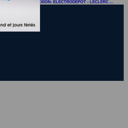
N -CASTORAMA- CONNEXION- ELECTRODEPOT - LECLERC ...