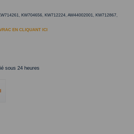
714261, KW704656, KW712224, AW44002001, KW712867,
 VRAC EN CLIQUANT
ICI
é sous 24 heures
l