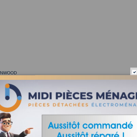
ENWOOD
TE - MEGA PACK SA KENWOOD
HITE AU KENWOOD
TE + AT339 ZA KENWOOD
ITE INT KENWOOD
 KENWOOD
LESS STEEL + K-BEATER + POWER WHISK + DOUGH HOOK 
 KENWOOD
 KENWOOD
- GRAPHITE + 357 + 950A + 320A GB KENWOOD
R - GRAPHITE + AT358 EU KENWOOD