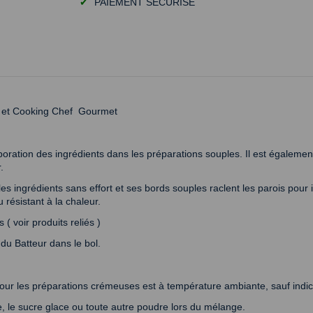
✔
PAIEMENT SÉCURISÉ
f et Cooking Chef Gourmet
orporation des ingrédients dans les préparations souples. Il est égalemen
.
e les ingrédients sans effort et ses bords souples raclent les parois po
 résistant à la chaleur.
( voir produits reliés )
du Batteur dans le bol.
our les préparations crémeuses est à température ambiante, sauf indicat
ine, le sucre glace ou toute autre poudre lors du mélange.