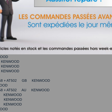
JOR PREMIER KR KENWOOD
JOR PREMIER JP KENWOOD
GB KENWOOD
EU KENWOOD
silver EU KENWOOD
T950 - silver AU KENWOOD
silver EU KENWOOD
silver GB KENWOOD
320A + AT950B - silver AE KENWOOD
NWOOD
T950 - silver EU KENWOOD
WOOD
R KENWOOD
R KENWOOD
R KENWOOD
T358 + AT502 GB KENWOOD
OOD
358 + AT502 AU KENWOOD
EU KENWOOD
CH KENWOOD
EU KENWOOD
WOOD