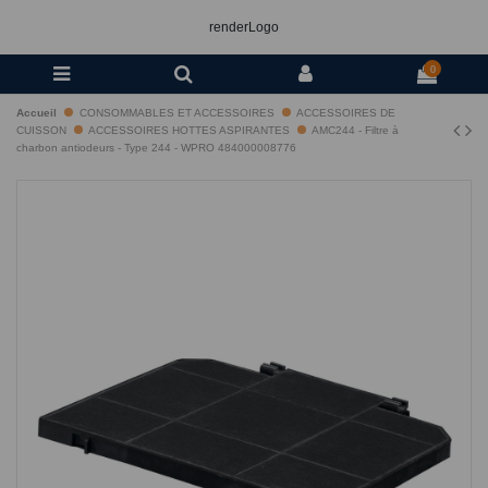
renderLogo
0
Accueil
CONSOMMABLES ET ACCESSOIRES
ACCESSOIRES DE
CUISSON
ACCESSOIRES HOTTES ASPIRANTES
AMC244 - Filtre à
charbon antiodeurs - Type 244 - WPRO 484000008776