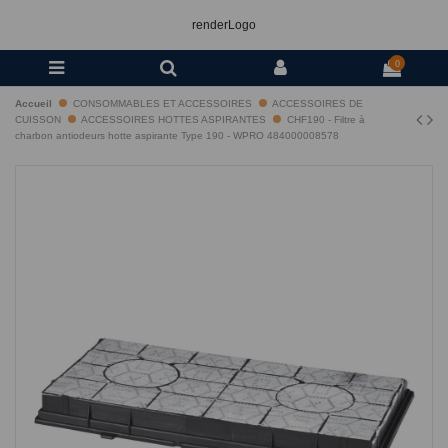
renderLogo
0
Accueil
CONSOMMABLES ET ACCESSOIRES
ACCESSOIRES DE
CUISSON
ACCESSOIRES HOTTES ASPIRANTES
CHF190 - Filtre à
charbon antiodeurs hotte aspirante Type 190 - WPRO 484000008578