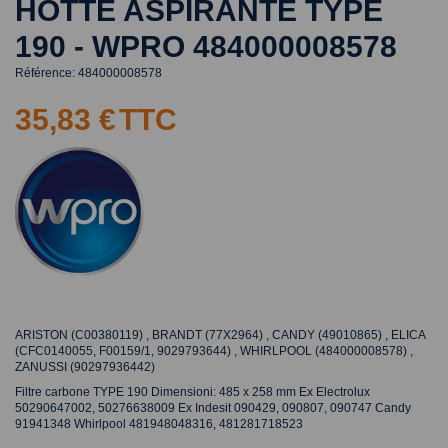
HOTTE ASPIRANTE TYPE
190 - WPRO 484000008578
Référence:
484000008578
35,83 €
TTC
ARISTON (C00380119) , BRANDT (77X2964) , CANDY (49010865) , ELICA
(CFC0140055, F00159/1, 9029793644) , WHIRLPOOL (484000008578) ,
ZANUSSI (90297936442)
Filtre carbone TYPE 190 Dimensioni: 485 x 258 mm Ex Electrolux
50290647002, 50276638009 Ex Indesit 090429, 090807, 090747 Candy
91941348 Whirlpool 481948048316, 481281718523