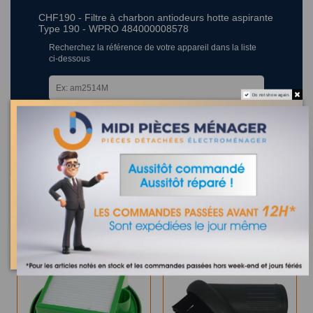
CHF190 - Filtre à charbon antiodeurs hotte aspirante
Type 190 - WPRO 484000008578
Recherchez la référence de votre appareil dans la liste
ci-dessous
Do not show again.
Où trouver la référence de mon appareil ?
2 appareils compatibles.
Les clients qui ont acheté ce produit ont également acheté :