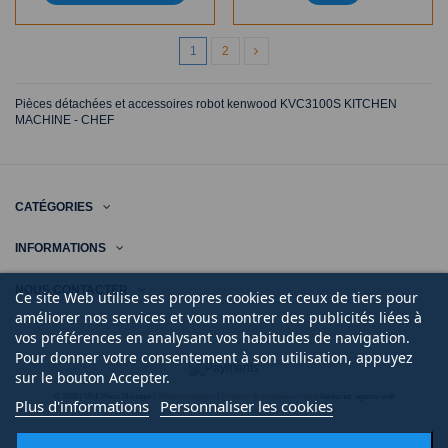
1
2
Pièces détachées et accessoires robot kenwood KVC3100S KITCHEN
MACHINE - CHEF
CATÉGORIES
INFORMATIONS
NOUS CONTACTER
Ce site Web utilise ses propres cookies et ceux de tiers pour
améliorer nos services et vous montrer des publicités liées à
vos préférences en analysant vos habitudes de navigation.
Pour donner votre consentement à son utilisation, appuyez
sur le bouton Accepter.
© 2020 | Midi Pièce Ménager |
Mentions légales
|
Création de boutique en ligne
Keole.net, agence web
Plus d'informations
Personnaliser les cookies