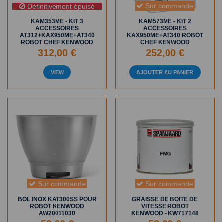
Sur commande
Définitivement épuisé
KAM353ME - KIT 3
KAM573ME - KIT 2
ACCESSOIRES
ACCESSOIRES
AT312+KAX950ME+AT340
KAX950ME+AT340 ROBOT
ROBOT CHEF KENWOOD
CHEF KENWOOD
312,00 €
252,00 €
VIEW
AJOUTER AU PANIER
Sur commande
Sur commande
BOL INOX KAT300SS POUR
GRAISSE DE BOITE DE
ROBOT KENWOOD
VITESSE ROBOT
AW20011030
KENWOOD - KW717148