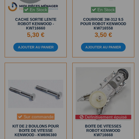
En Stock
En Stock
CACHE SORTIE LENTE
COURROIE 3M-312 9.5
ROBOT KENWOOD -
POUR ROBOT KENWOOD
KW716660
KW716558
5,30 €
3,50 €
AJOUTER AU PANIER
AJOUTER AU PANIER
Sur commande
Définitivement épuisé
KIT DE 2 BOULONS POUR
BOITE DE VITESSES
BOITE DE VITESSE
ROBOT KENWOOD
KENWOOD - KW696380
KW716668