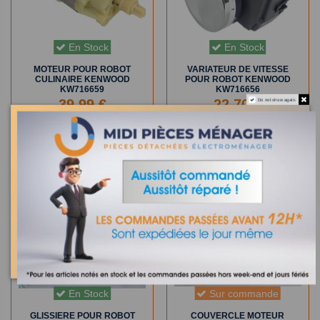
En Stock
En Stock
MOTEUR POUR ROBOT
VARIATEUR DE VITESSE
CULINAIRE KENWOOD
POUR ROBOT KENWOOD
KW716659
KW716656
39,99 €
22,70 €
Do not show again.
AJOUTER AU PANIER
AJOUTER AU PANIER
En Stock
Sur commande
GLISSIERE POUR ROBOT
COUVERCLE MOTEUR