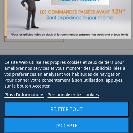
Sur commande
2817690300 - MODULE
MOTEUR
27,50 €
AJOUTER AU PANIER
Ce site Web utilise ses propres cookies et ceux de tiers pour
CATÉGORIES
améliorer nos services et vous montrer des publicités liées à
vos préférences en analysant vos habitudes de navigation.
INFORMATIONS
Pour donner votre consentement à son utilisation, appuyez
sur le bouton Accepter.
NOUS CONTACTER
Plus d'informations
Personnaliser les cookies
REJETER TOUT
© 2020 | Midi Pièce Ménager |
Mentions légales
|
Création de boutique en ligne
Keole.net, agence web
J'ACCEPTE