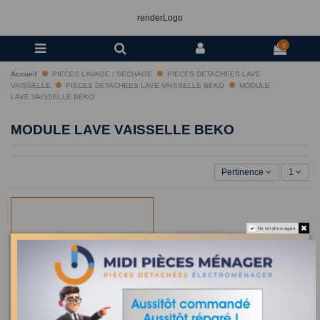
renderLogo
0
Accueil
PIECES LAVAGE / SECHAGE
PIECES DETACHEES LAVE
VAISSELLE
PIECES DETACHEES LAVE VAISSELLE BEKO
MODULE
LAVE VAISSELLE BEKO
MODULE LAVE VAISSELLE BEKO
Pertinence
1
Do not show again.