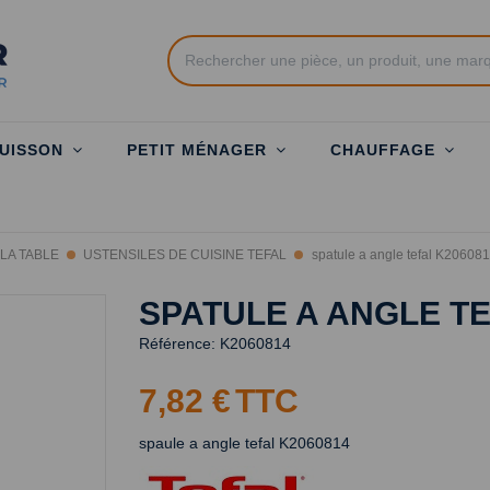
UISSON
PETIT MÉNAGER
CHAUFFAGE
LA TABLE
USTENSILES DE CUISINE TEFAL
spatule a angle tefal K20608
SPATULE A ANGLE TE
Référence:
K2060814
7,82 €
TTC
spaule a angle tefal K2060814