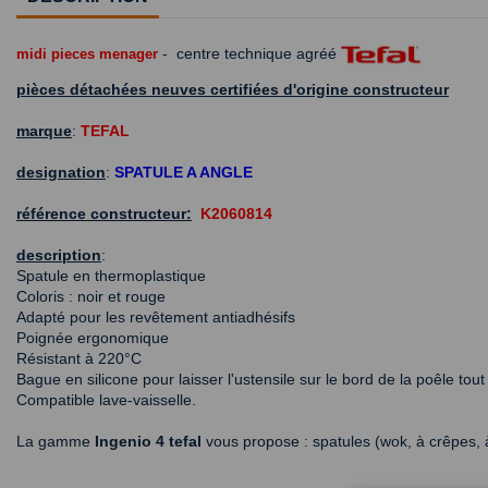
- centre technique agréé
midi pieces menager
pièces détachées neuves certifiées d'origine constructeur
marque
:
TEFAL
designation
:
SPATULE A ANGLE
référence constructeur:
K2060814
description
:
Spatule en thermoplastique
Coloris : noir et rouge
Adapté pour les revêtement antiadhésifs
Poignée ergonomique
Résistant à 220°C
Bague en silicone pour laisser l'ustensile sur le bord de la poêle tou
Compatible lave-vaisselle.
La gamme
Ingenio 4 tefal
vous propose : spatules (wok, à crêpes, à