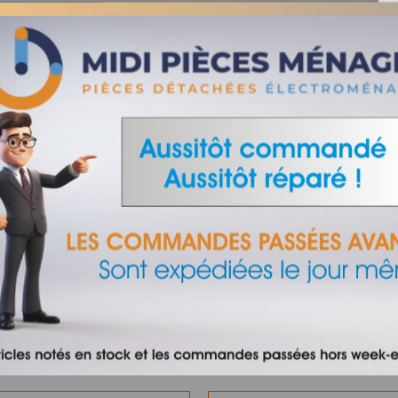
depuis 1965
OUR - CONFORAMA - HYPER U - BUT - BOULANGER - LEROY MERLI
dessous
é :