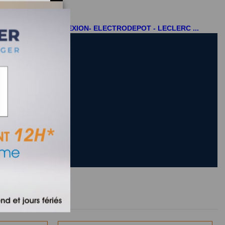
N -CASTORAMA- CONNEXION- ELECTRODEPOT - LECLERC ...