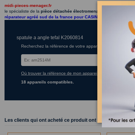
midi-pieces-menager.fr
le spécialiste de la
pièce détachée électromenager et accessoire
réparateur agréé sud de la france pour CASINO - CARREF
spatule a angle tefal K2060814
Recherchez la référence de votre appareil dans la liste ci-
Où trouver la référence de mon appareil ?
18 appareils compatibles.
Les clients qui ont acheté ce produit ont également achet