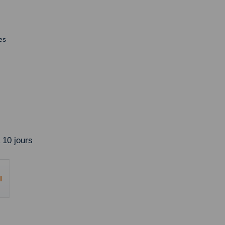
es
 10 jours
l