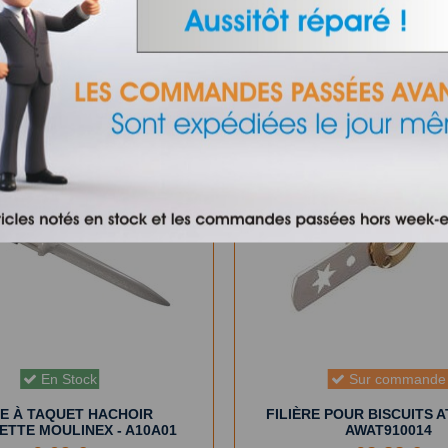
é :
Sur commande
En Stock
CE À TAQUET HACHOIR
FILIÈRE POUR BISCUITS A
ETTE MOULINEX - A10A01
AWAT910014