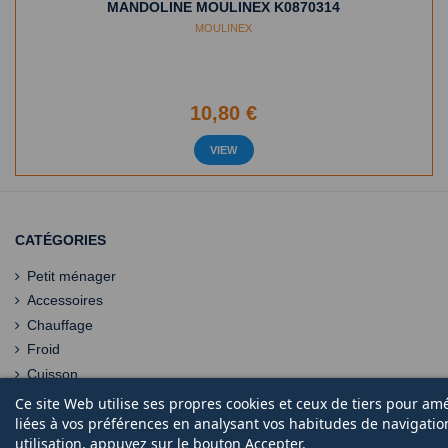
MANDOLINE MOULINEX K0870314
MOULINEX
10,80 €
VIEW
CATÉGORIES
Petit ménager
Accessoires
Chauffage
Froid
Cuisson
Ce site Web utilise ses propres cookies et ceux de tiers pour am
liées à vos préférences en analysant vos habitudes de navigati
utilisation, appuyez sur le bouton Accepter.