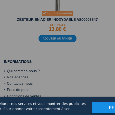
Sur commande
ZESTEUR EN ACIER INOXYDABLE AS00003847
DELONGHI
13,80 €
AJOUTER AU PANIER
INFORMATIONS
Qui sommes-nous ?
Nos agences
Contactez-nous
Frais de port
Conditions de ventes
Trouver ma pièce à changer
éliorer nos services et vous montrer des publicités
RE
on. Pour donner votre consentement à son