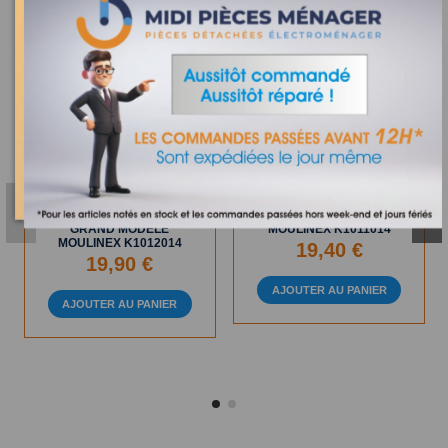
En Stock
RUPTURE MOMENTANEE
MOULIN A LEGUMES
MOULI-JULIENNE
GRAND MODELE
MOULINEX K1011014
MOULINEX K1012014
19,40 €
19,90 €
AJOUTER AU PANIER
AJOUTER AU PANIER