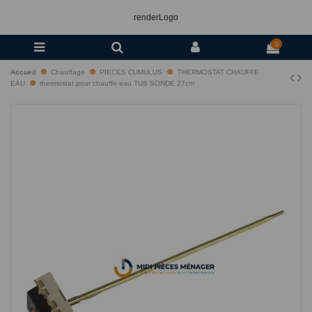
renderLogo
0
Accueil
Chauffage
PIECES CUMULUS
THERMOSTAT CHAUFFE
EAU
thermostat pour chauffe eau TUS SONDE 27cm