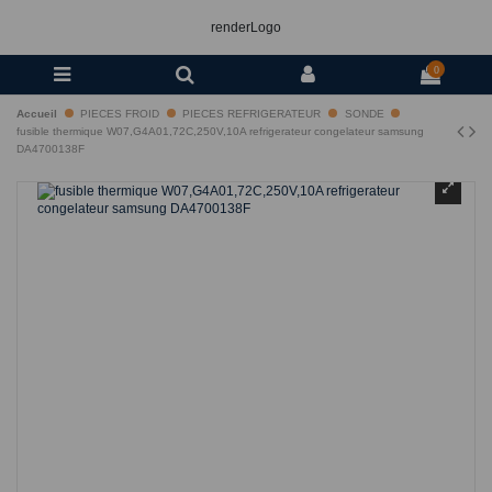
renderLogo
0
Accueil
PIECES FROID
PIECES REFRIGERATEUR
SONDE
fusible thermique W07,G4A01,72C,250V,10A refrigerateur congelateur samsung
DA4700138F