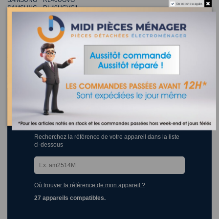
Do not show again.
SAMSUNG RL40UGVG1
SAMSUNG RL40ZDIH
SAMSUNG RL40ZGVC
m
idi-pieces-menager.fr
le spécialiste de la pièce détachée électromenager et
accessoire depuis 1965
réparateur agréé sud de la france pour CASINO - CARREFOUR -
CONFORAMA - HYPER U - BUT - BOULANGER - LEROY MERLIN -
CASTORAMA- CONNEXION- ELECTRODEPOT - LECLERC ...
fusible thermique W07,G4A01,72C,250V,10A
refrigerateur congelateur samsung DA4700138F
Recherchez la référence de votre appareil dans la liste
ci-dessous
Où trouver la référence de mon appareil ?
27 appareils compatibles.