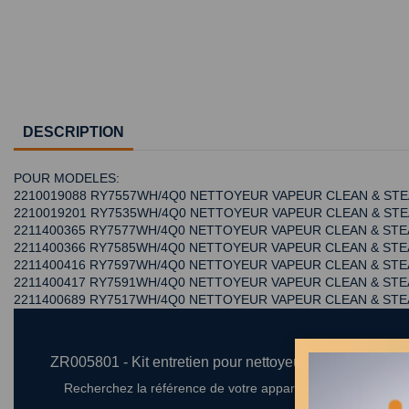
DESCRIPTION
POUR MODELES:
2210019088 RY7557WH/4Q0 NETTOYEUR VAPEUR CLEAN & ST
2210019201 RY7535WH/4Q0 NETTOYEUR VAPEUR CLEAN & ST
2211400365 RY7577WH/4Q0 NETTOYEUR VAPEUR CLEAN & ST
2211400366 RY7585WH/4Q0 NETTOYEUR VAPEUR CLEAN & ST
2211400416 RY7597WH/4Q0 NETTOYEUR VAPEUR CLEAN & ST
2211400417 RY7591WH/4Q0 NETTOYEUR VAPEUR CLEAN & ST
2211400689 RY7517WH/4Q0 NETTOYEUR VAPEUR CLEAN & S
ZR005801 - Kit entretien pour nettoyeur vapeur clean 
Recherchez la référence de votre appareil dans la liste ci-