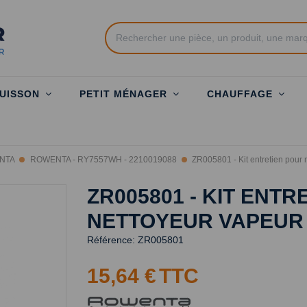
UISSON
PETIT MÉNAGER
CHAUFFAGE
NTA
ROWENTA - RY7557WH - 2210019088
ZR005801 - Kit entretien pour
ZR005801 - KIT ENTR
NETTOYEUR VAPEUR
Référence:
ZR005801
15,64 €
TTC