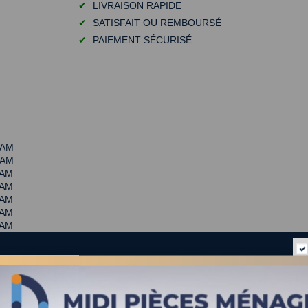
✔
LIVRAISON RAPIDE
✔
SATISFAIT OU REMBOURSÉ
✔
PAIEMENT SÉCURISÉ
EAM
EAM
EAM
EAM
EAM
EAM
TEAM
and steam
dessous