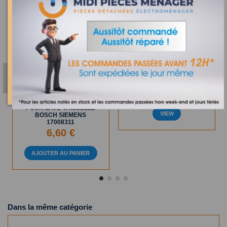
Définitivement épuisé
00493409 - CHAMBRE DE
COMPRESSION BOSCH
En Stock
40,72 €
FILTRE FIN ADAPTABLE
POUR LAVE VAISSELLE
VIEW
BOSCH SIEMENS
17008311
6,60 €
AJOUTER AU PANIER
Dans la même catégorie