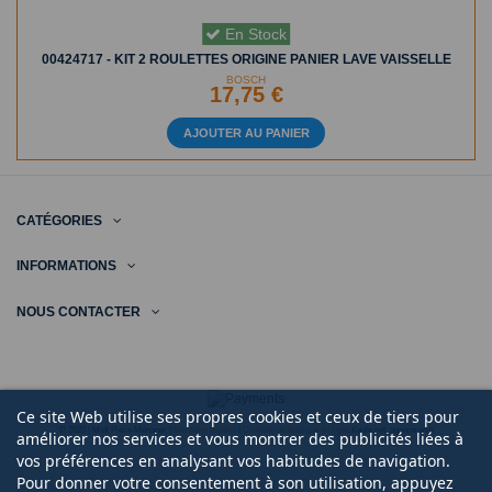
En Stock
00424717 - KIT 2 ROULETTES ORIGINE PANIER LAVE VAISSELLE
BOSCH
17,75 €
AJOUTER AU PANIER
CATÉGORIES
INFORMATIONS
NOUS CONTACTER
Ce site Web utilise ses propres cookies et ceux de tiers pour
© 2020 | Midi Pièce Ménager |
Mentions légales
|
Création de boutique en ligne
Keole.net, agence web
améliorer nos services et vous montrer des publicités liées à
vos préférences en analysant vos habitudes de navigation.
Pour donner votre consentement à son utilisation, appuyez