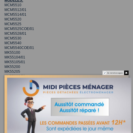
MODELES:
MCM5510
MCM5512/01
MCM5514/01
MCM5520
MCM5525
MCM5525COE/01
MCM5528/01
MCM5530
MCM5540
MCM5540COE/01
MK55100
MK55104/01
MK55105/01
MK55200
MK55205
Do not show again.
MK55208/01
MK55300
MK55400/01
00641667 - Bol robot bosch culinaire
Recherchez la référence de votre appareil dans la liste
ci-dessous