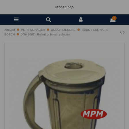
renderLogo
0
Accueil
PETIT MENAGER
BOSCH SIEMENS
ROBOT CULINAIRE
BOSCH
00641667 - Bol robot bosch culinaire