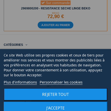
Sur commande
2969800200 - RESISTANCE SECHE LINGE BEKO
BEKO
72,90 €
AJOUTER AU PANIER
CATÉGORIES
Ce site Web utilise ses propres cookies et ceux de tiers pour
INFORMATIONS
améliorer nos services et vous montrer des publicités liées à
vos préférences en analysant vos habitudes de navigation.
NOUS CONTACTER
Pour donner votre consentement à son utilisation, appuyez
sur le bouton Accepter.
Plus d'informations
Personnaliser les cookies
© 2020 | Midi Pièce Ménager |
Mentions légales
|
Création de boutique en ligne
Keole.net, agence web
REJETER TOUT
AJOUTER AU PANIER
J'ACCEPTE