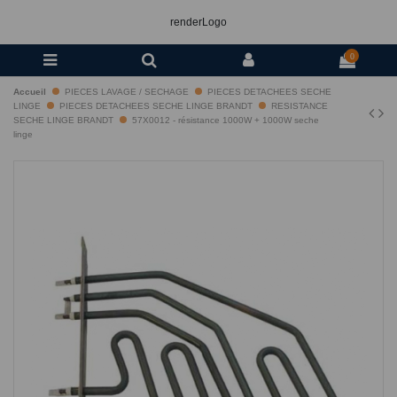
renderLogo
0
Accueil
PIECES LAVAGE / SECHAGE
PIECES DETACHEES SECHE
LINGE
PIECES DETACHEES SECHE LINGE BRANDT
RESISTANCE
SECHE LINGE BRANDT
57X0012 - résistance 1000W + 1000W seche
linge