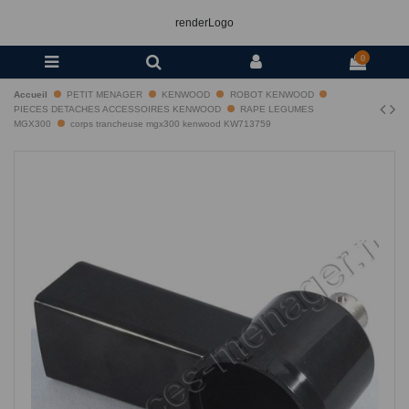
renderLogo
0
Accueil
PETIT MENAGER
KENWOOD
ROBOT KENWOOD
PIECES DETACHES ACCESSOIRES KENWOOD
RAPE LEGUMES
MGX300
corps trancheuse mgx300 kenwood KW713759