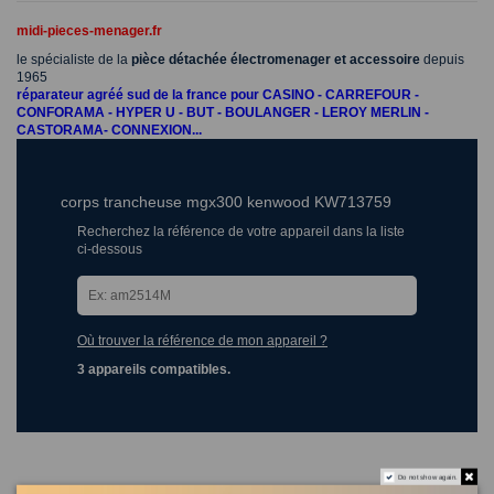
midi-pieces-menager.fr
le spécialiste de la
pièce détachée électromenager et accessoire
depuis
1965
réparateur agréé sud de la france pour CASINO - CARREFOUR -
CONFORAMA - HYPER U - BUT - BOULANGER - LEROY MERLIN -
CASTORAMA- CONNEXION...
corps trancheuse mgx300 kenwood KW713759
Recherchez la référence de votre appareil dans la liste
ci-dessous
Où trouver la référence de mon appareil ?
3 appareils compatibles.
Do not show again.
Les clients qui ont acheté ce produit ont également acheté :