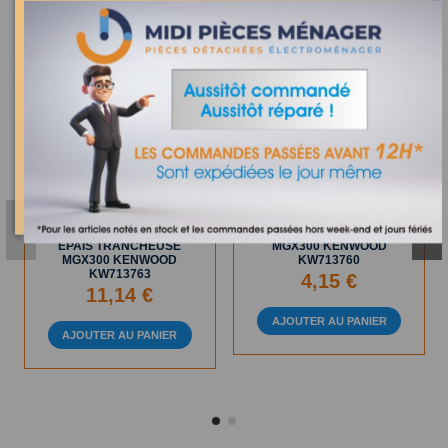
Sur commande
Sur commande
TAMBOUR A RAPER
POUSSOIR TRANCHEUSE
EPAIS TRANCHEUSE
MGX300 KENWOOD
MGX300 KENWOOD
KW713760
KW713763
4,15 €
11,14 €
AJOUTER AU PANIER
AJOUTER AU PANIER