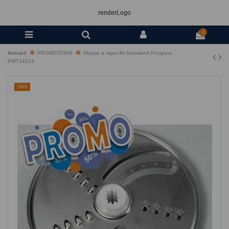
renderLogo
0
Accueil
PROMOTIONS
Disque a raper fin Kenwood Prospero
KW714214
-50%