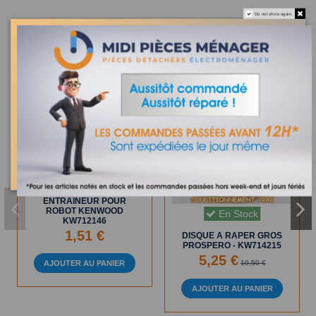
Do not show again.
Les clients qui ont acheté ce produit ont également acheté :
En Stock
ENTRAINEUR POUR
ROBOT KENWOOD
En Stock
KW712146
1,51 €
DISQUE A RAPER GROS
PROSPERO - KW714215
5,25 €
AJOUTER AU PANIER
10,50 €
AJOUTER AU PANIER