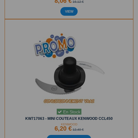
8,06 €
16,12 €
VIEW
En Stock
KW717063 - MINI COUTEAUX KENWOOD CCL450
KENWOOD
6,20 €
12,40 €