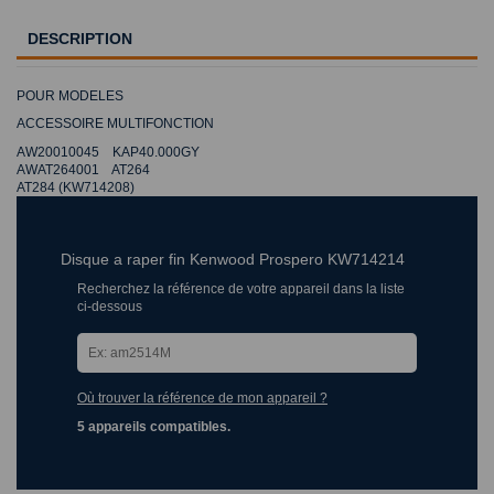
DESCRIPTION
POUR MODELES
ACCESSOIRE MULTIFONCTION
AW20010045 KAP40.000GY
AWAT264001 AT264
AT284 (KW714208)
Disque a raper fin Kenwood Prospero KW714214
Recherchez la référence de votre appareil dans la liste
ci-dessous
Où trouver la référence de mon appareil ?
5 appareils compatibles.