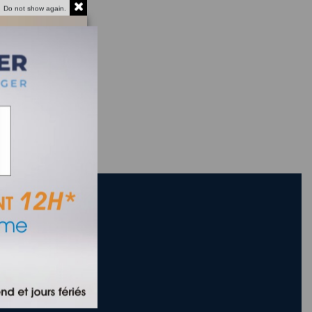
Do not show again.
dorise.