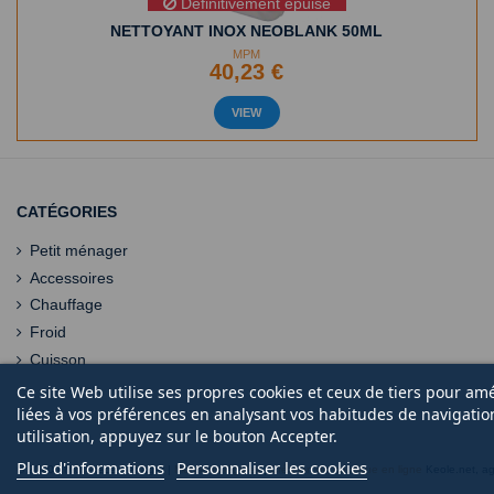
Définitivement épuisé
NETTOYANT INOX NEOBLANK 50ML
MPM
40,23 €
VIEW
CATÉGORIES
Petit ménager
Accessoires
Chauffage
Froid
Cuisson
Ce site Web utilise ses propres cookies et ceux de tiers pour am
liées à vos préférences en analysant vos habitudes de navigati
utilisation, appuyez sur le bouton Accepter.
Plus d'informations
Personnaliser les cookies
© 2020 | Midi Pièce Ménager |
Mentions légales
|
Création de boutique en ligne
Keole.net, a