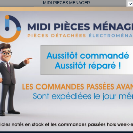
MIDI PIECES MENAGER
PIECES DETACHEES ELECTROMENAGER
mule professionnelles Natur Micro élimine les dépôts de graisse et déso
Elle nettoie efficacement votre four à l'intéreur comme à l'extérieur.
Spray de 500 ml.
dessous