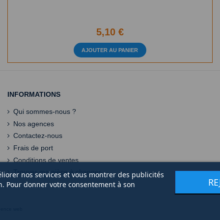
5,10 €
AJOUTER AU PANIER
INFORMATIONS
Qui sommes-nous ?
Nos agences
Contactez-nous
Frais de port
Conditions de ventes
Trouver ma pièce à changer
éliorer nos services et vous montrer des publicités
RE
on. Pour donner votre consentement à son
gence web