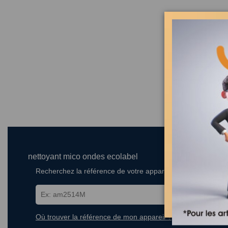
La for
nettoyant mico ondes ecolabel
Recherchez la référence de votre appareil dans la liste ci-
Où trouver la référence de mon appareil ?