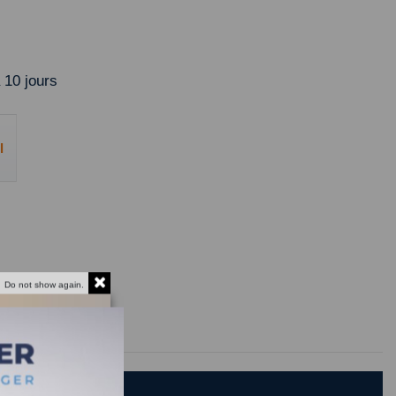
 10 jours
l
Do not show again.