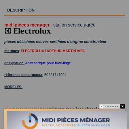
DESCRIPTION
midi pieces menager
- station service agréé
pièces détachées neuves certifiées d'origine constructeur
marques
:
ELECTROLUX / ARTHUR MARTIN /AEG
designation:
Joint torique pour lave-ling
e
référence constructeur
:
50221747004
MODELES:
Do not show again.
midi-pieces-menager.fr
le spécialiste des pièces détachées et
accessoire depuis 1965
réparateur agréé sud de france pour CASINO - CARREFOUR -
CONFORAMA - HYPER U - BUT - BOULANGER - LECLERC -
ELECTRODEPOT