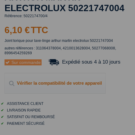
ELECTROLUX 50221747004
Référence:
5022174700/4
6,10 €
TTC
Joint torique pour lave-linge arthur martin electrolux 50221747004
autres références :
311064378004, 4210013628004, 50277068008,
89
96454259269
Expédié sous 4 à 10 jours
Sur commande
Vérifier la compatibilité de votre appareil
✔
ASSISTANCE CLIENT
✔
LIVRAISON RAPIDE
✔
SATISFAIT OU REMBOURSÉ
✔
PAIEMENT SÉCURISÉ