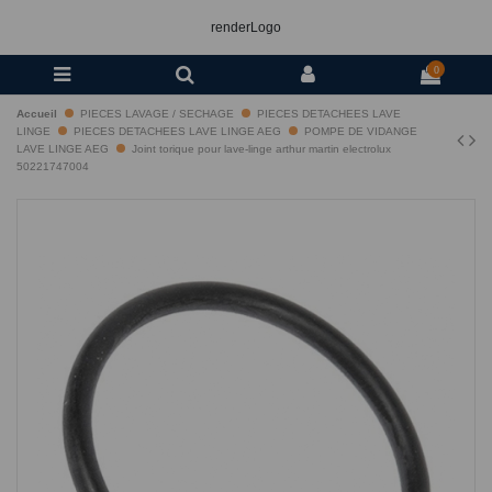
renderLogo
0
Accueil
PIECES LAVAGE / SECHAGE
PIECES DETACHEES LAVE
LINGE
PIECES DETACHEES LAVE LINGE AEG
POMPE DE VIDANGE
LAVE LINGE AEG
Joint torique pour lave-linge arthur martin electrolux
50221747004