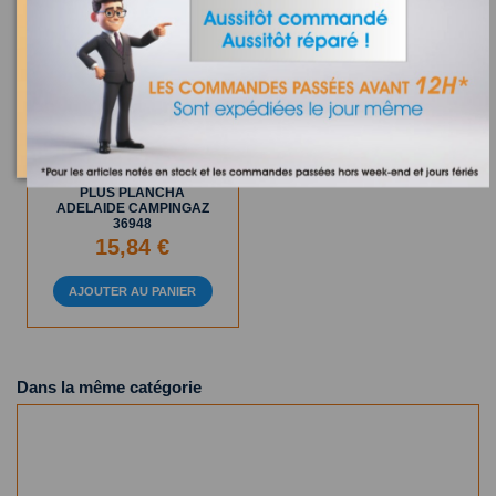
Sur commande
PIEZO SIMPLE R6000
PLUS PLANCHA
ADELAIDE CAMPINGAZ
36948
15,84 €
AJOUTER AU PANIER
Dans la même catégorie