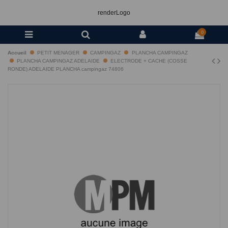
renderLogo
0
Accueil
PETIT MENAGER
CAMPINGAZ
PLANCHA CAMPINGAZ
PLANCHA CAMPINGAZ ADELAIDE
ELECTRODE + CACHE (COSSE
RONDE) ADELAIDE PLANCHA campingaz 74806