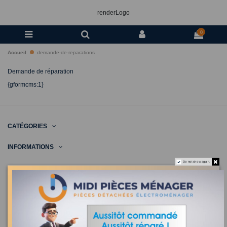
renderLogo
0
Accueil
demande-de-reparations
Demande de réparation
{gformcms:1}
CATÉGORIES
INFORMATIONS
Do not show again.
NOUS CONTACTER
© 2020 | Midi Pièce Ménager |
Mentions légales
|
Création de boutique en ligne
Keole.net, agence web