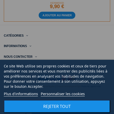
KENWOOD
9,90 €
AJOUTER AU PANIER
CATÉGORIES
INFORMATIONS
NOUS CONTACTER
Ce site Web utilise ses propres cookies et ceux de tiers pour
améliorer nos services et vous montrer des publicités liées à
vos préférences en analysant vos habitudes de navigation.
Pour donner votre consentement à son utilisation, appuyez
sur le bouton Accepter.
© 2020 | Midi Pièce Ménager |
Mentions légales
|
Création de boutique en ligne
Keole.net, agence web
Plus d'informations
Personnaliser les cookies
REJETER TOUT