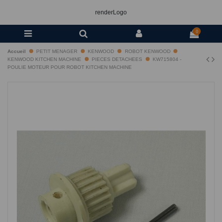
renderLogo
0
Accueil
PETIT MENAGER
KENWOOD
ROBOT KENWOOD
KENWOOD KITCHEN MACHINE
PIECES DETACHEES
KW715804 -
POULIE MOTEUR POUR ROBOT KITCHEN MACHINE