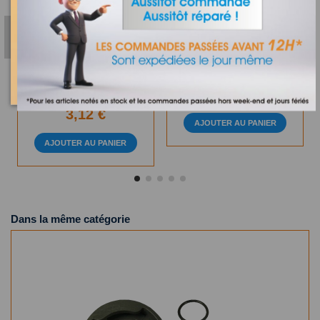
Sur commande
Sur commande
MS-652084 - GRANDE
ENTRAINEUR BLENDER
ROUE ROBOT
KENWOOD - KW717481
MASTERCHEF 5000
2,00 €
MOULINEX
3,12 €
AJOUTER AU PANIER
AJOUTER AU PANIER
Dans la même catégorie