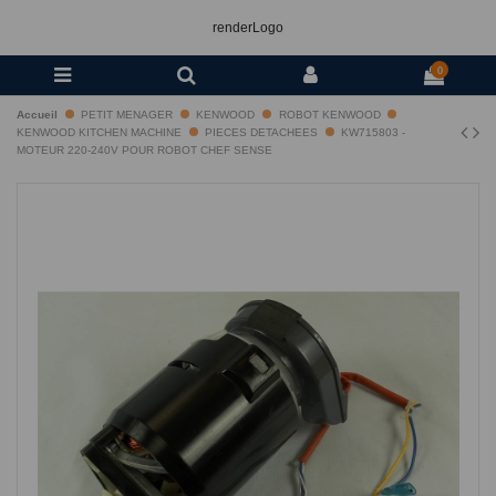
renderLogo
0
Accueil
PETIT MENAGER
KENWOOD
ROBOT KENWOOD
KENWOOD KITCHEN MACHINE
PIECES DETACHEES
KW715803 -
MOTEUR 220-240V POUR ROBOT CHEF SENSE