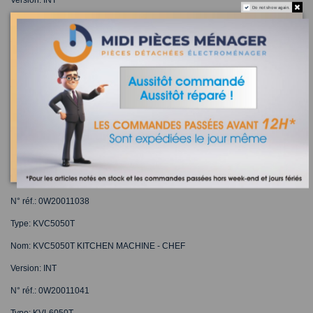
Do not show again.
N° réf.: 0W20011036
Type: KVC5040T
Nom: KVC5040T KITCHEN MACHINE - CHEF
Version: INT
N° réf.: 0W20011040
Type: KVL6040T
Nom: KVL6040T KITCHEN MACHINE - CHEF XL SENSE
Version: INT
N° réf.: 0W20011038
Type: KVC5050T
Nom: KVC5050T KITCHEN MACHINE - CHEF
Version: INT
N° réf.: 0W20011041
Type: KVL6050T