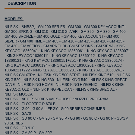
DESCRIPTION
MODELES:
NILFISK &NBSP; - GM 200 SERIES - GM 300 - GM 300 KEY ACCOUNT -
GM 300 SPRING - GM 310 - GM 310 SILVER - GM 320 - GM 330 - GM 400 -
GM 400 BRONZE - GM 400 GOLD - GM 400 KEY ACCOUNT - GM 400
SILVER - GM 400 TIME - GM 405 - GM 410 - GM 415 - GM 420 - GM 425 -
GM 430 - GM ACTION - GM ARNOLDI - GM SEASONS - GM SIENA - KING
KEY ACC 18360041 - KING KEY ACC 18360061 - KING KEY ACC 18360071
- KING KEY ACC 18360111 - KING KEY ACC 18360112 - KING KEY ACC
18360121 - KING KEY ACC 18360151+251 - KING KEY ACC 18360174 -
KING KEY ACC 18360194 - KING KEY ACC 18360201 - KING KEY ACC
18360221+222 - KING KEY ACC 18360231 - KING KEY ACC 18360241 -
NILFISK GM XTRA - NILFISK KING 500 SERIE - NILFISK KING 510 - NILFISK
KING 520 - NILFISK KING 530 - NILFISK KING 540 - NILFISK KING GREAT
DANE - NILFISK KING HOME - NILFISK KING HYGIENIC - NILFISK KING
KEY ACC. OLD - NILFISK KING PELICAN - NILFISK KING SPECIAL -
NILFISK MOCCA
NILFISK ACCESSORIES VACS - HOSE / NOZZLE PROGRAM
NILFISK FLOORTEC R 670 B
NILFISK G 90 - G 90 ALLERGY - G 90 SERIES CONSUMER
NILFISK GA70
NILFISK GD 90 C - GM 90 - GM 90 P - GS 90 - GS 90 C - GS 90 P - GS/GM
90 SERIES
NILFISK GD 910
NILFISK GM 80 P - GM 80P