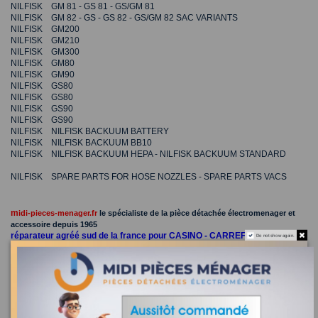
NILFISK GM 81 - GS 81 - GS/GM 81
NILFISK GM 82 - GS - GS 82 - GS/GM 82 SAC VARIANTS
NILFISK GM200
NILFISK GM210
NILFISK GM300
NILFISK GM80
NILFISK GM90
NILFISK GS80
NILFISK GS80
NILFISK GS90
NILFISK GS90
NILFISK NILFISK BACKUUM BATTERY
NILFISK NILFISK BACKUUM BB10
NILFISK NILFISK BACKUUM HEPA - NILFISK BACKUUM STANDARD
NILFISK SPARE PARTS FOR HOSE NOZZLES - SPARE PARTS VACS
m
idi-pieces-menager.fr
le spécialiste de la pièce détachée électromenager et
accessoire depuis 1965
réparateur agréé sud de la france pour CASINO - CARREFOUR -
Do not show again.
CONFORAMA - HYPER U - BUT - BOULANGER - LEROY MERLIN -
CASTORAMA- CONNEXION- ELECTRODEPOT - LECLERC ...
suceur biseaute 32mm aspirateur nilfisk 81140900