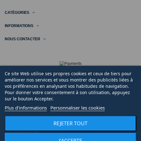
CATÉGORIES
INFORMATIONS
NOUS CONTACTER
Ce site Web utilise ses propres cookies et ceux de tiers pour
© 2020 | Midi Pièce Ménager |
Mentions légales
|
Création de boutique en ligne
Keole.net, agence web
améliorer nos services et vous montrer des publicités liées à
vos préférences en analysant vos habitudes de navigation.
Pour donner votre consentement à son utilisation, appuyez
sur le bouton Accepter.
Plus d'informations
Personnaliser les cookies
REJETER TOUT
AJOUTER AU PANIER
J'ACCEPTE