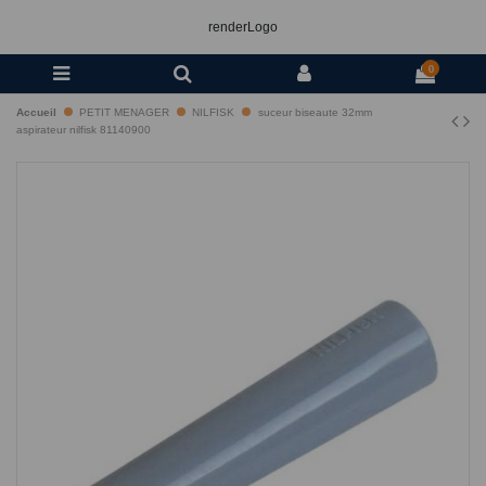
renderLogo
0
Accueil
PETIT MENAGER
NILFISK
suceur biseaute 32mm
aspirateur nilfisk 81140900