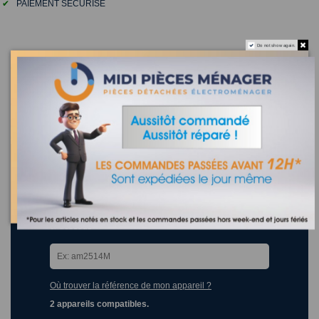
✔
PAIEMENT SÉCURISÉ
Do not show again.
DESCRIPTION
midi-pieces-menager.fr
le spécialiste de la pièce détachée
électromenager et accessoire depuis 1965
réparateur agréé sud de la france pour CASINO - CARREFOUR -
CONFORAMA - HYPER U - BUT - BOULANGER - LEROY MERLIN -
CASTORAMA- CONNEXION- ELECTRODEPOT - LECLERC ...
MS-623697 - couvercle aeroccino cafetiere expresso
nespresso citiz & milk XN7 krups
Recherchez la référence de votre appareil dans la liste
ci-dessous
Où trouver la référence de mon appareil ?
2 appareils compatibles.