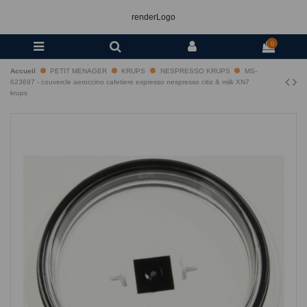
renderLogo
0
Accueil
PETIT MENAGER
KRUPS
NESPRESSO KRUPS
MS-
623697 - couvercle aeroccino cafetiere expresso nespresso citiz & milk XN7
krups