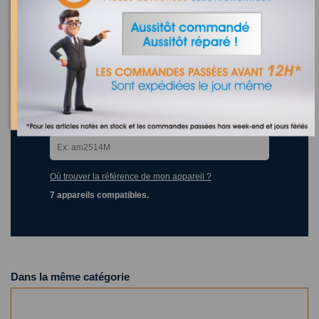
accessoire depuis 1965
réparateur agréé sud de la france pour CASINO - CARREFOUR -
CONFORAMA - HYPER U - BUT - BOULANGER - LEROY MERLIN -
CASTORAMA- CONNEXION- ELECTRODEPOT - LECLERC ...
moteur aspirateur DC23 dyson 91600103
Recherchez la référence de votre appareil dans la liste
ci-dessous
Où trouver la référence de mon appareil ?
7 appareils compatibles.
Dans la même catégorie