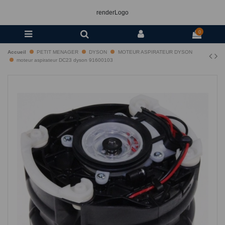
renderLogo
0
Accueil
PETIT MENAGER
DYSON
MOTEUR ASPIRATEUR DYSON
moteur aspirateur DC23 dyson 91600103