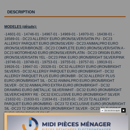
DESCRIPTION
MODELES (détails):
-14601-01 - 14746-01 - 14967-01 - 14969-01 - 14970-01 - 16438-01 -
18589-01 - DC23 ALLERGY EURO (IRON/SILVER/SATIN PU - DC23
ALLERGY PARQUET EURO (IRON/SILVER/ - DC23 ANIMALPRO EURO
(IRON/SILVER/BRONZE - DC23 COMPLETE EURO (IRON/SILVER/SATIN A -
DC23 MOTORHEAD EURO (IRON/SILVER/PLATIN - DC23 ORIGIN EURO
(IRON/SILVER/SATIN YEL - DC23 PINK EURO (IRON/BRIGHT SILVER/PINK
-19746-01 - 19749-01 - 19753-01 - 19755-01 - 19757-01 - 19919-01 -
19926-01 - 19947-01 - 20328-01 - DC32 ALLERGY EURO (IRON/BRIGHT
SILVER/S - DC32 ALLERGY PARQUET EURO (IRON/BRIGHT - DC32
ALLERGY PARQUET PLUS EURO (IRON/BR - DC32 ALLERGY PLUS
EURO (IRON/BRIGHT SIL - DC32 ANIMALPRO EURO (IRON/BRIGHT
SILVER - DC32 ANIMALPRO EXTRA EURO (IRON/BRIGHT - DC32
DRAWING EURO (METALLIC SILVER/WHIT - DC32 EURO (IRON/BRIGHT
SILVER/CHERRY RE - DC32 EXCLUSIVE EURO (IRON/BRIGHT SILVER
-21632-01 - 21633-01 - 21634-01 - 21635-01 - DC23 T2 ALLERGY
PARQUET EURO (IRON/BRIG - DC23 T2 EXCLUSIVE EURO (IRON/BRIGHT
SIL -DC23 T2 ORIGIN EURO (IRON/BRIGHT SILVER - DC23 T2 TURBINE
Do not show again.
EURO (IRON/BRIGHT SILVE
m
idi-pieces-menager.fr
le spécialiste de la pièce détachée électromenager et