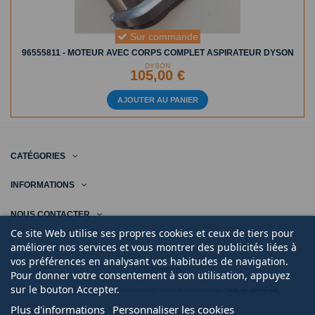
Sur commande
96555811 - MOTEUR AVEC CORPS COMPLET ASPIRATEUR DYSON
DYSON
105,00 €
AJOUTER AU PANIER
CATÉGORIES
INFORMATIONS
NOUS CONTACTER
Ce site Web utilise ses propres cookies et ceux de tiers pour
améliorer nos services et vous montrer des publicités liées à
vos préférences en analysant vos habitudes de navigation.
Pour donner votre consentement à son utilisation, appuyez
sur le bouton Accepter.
© 2020 | Midi Pièce Ménager |
Mentions légales
|
Création de boutique en ligne
Keole.net, agence web
Plus d'informations
Personnaliser les cookies