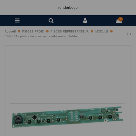
renderLogo
0
Accueil
PIECES FROID
PIECES REFRIGERATEUR
MODULE
6144434 - platine de commande réfrigerateur liebherr