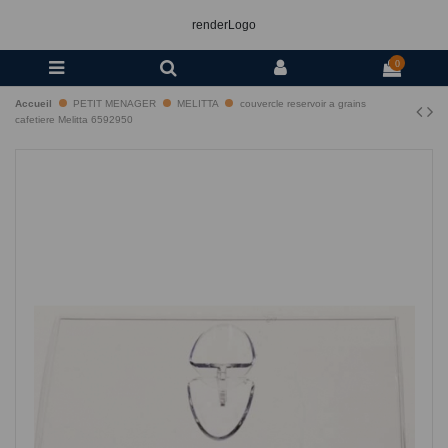
renderLogo
0
Accueil
PETIT MENAGER
MELITTA
couvercle reservoir a grains
cafetiere Melitta 6592950