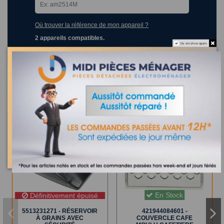
Où trouver la référence de mon appareil ?
2 appareils compatibles.
Do not show again.
Les clients qui ont acheté ce produit ont également acheté :
En Stock
Définitivement épuisé
5513231271 - RÉSERVOIR
421944084601 -
À GRAINS AVEC
COUVERCLE CAFE