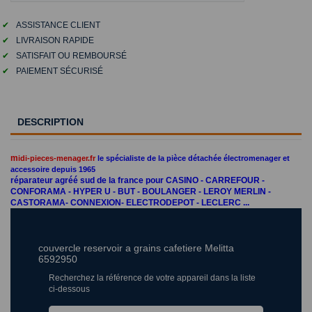
✔
ASSISTANCE CLIENT
✔
LIVRAISON RAPIDE
✔
SATISFAIT OU REMBOURSÉ
✔
PAIEMENT SÉCURISÉ
DESCRIPTION
m
idi-pieces-menager.fr
le spécialiste de la pièce détachée électromenager et
accessoire depuis 1965
réparateur agréé sud de la france pour CASINO - CARREFOUR -
CONFORAMA - HYPER U - BUT - BOULANGER - LEROY MERLIN -
CASTORAMA- CONNEXION- ELECTRODEPOT - LECLERC ...
couvercle reservoir a grains cafetiere Melitta
6592950
Recherchez la référence de votre appareil dans la liste
ci-dessous