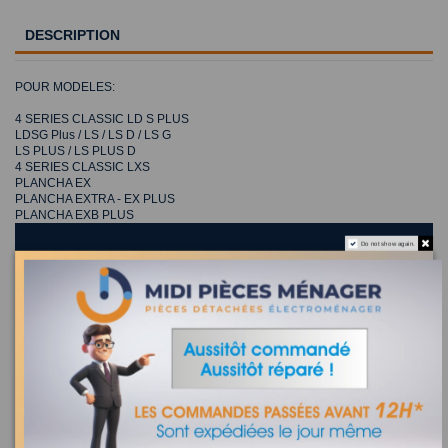
DESCRIPTION
POUR MODELES:
4 SERIES CLASSIC LD S PLUS
LDSG Plus / LS / LS D / LS G
LS PLUS / LS PLUS D
4 SERIES CLASSIC LXS
PLANCHA EX
PLANCHA EXTRA - EX PLUS
PLANCHA EXB PLUS
Do not show again.
Lot 2 piezos Campingaz 5010006190
Recherchez la référence de votre appareil dans la liste
ci-dessous
Où trouver la référence de mon appareil ?
8 appareils compatibles.