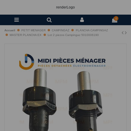
renderLogo
0
Accueil
PETIT MENAGER
CAMPINGAZ
PLANCHA CAMPINGAZ
MASTER PLANCHA EX
Lot 2 piezos Campingaz 5010006190