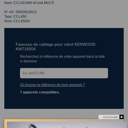
Nom: CCL401WH kCook MULTI
N° réf.: 0W20610012
Type: CCL450
Nom: CCL450SI
Faisceau de cablage pour robot KENWOOD
KW716504
Recherchez la référence de votre appareil dans la liste
ci-dessous
Où trouver la référence de mon appareil ?
7 appareils compatibles.
Do not show again.
Les clients qui ont acheté ce produit ont également acheté :