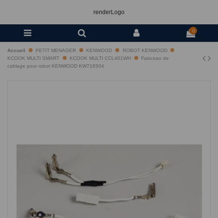
renderLogo
0
Accueil
PETIT MENAGER
KENWOOD
ROBOT KENWOOD
KCOOK MULTI SMART
KCOOK MULTI CCL401WH
Faisceau de
cablage pour robot KENWOOD KW716504