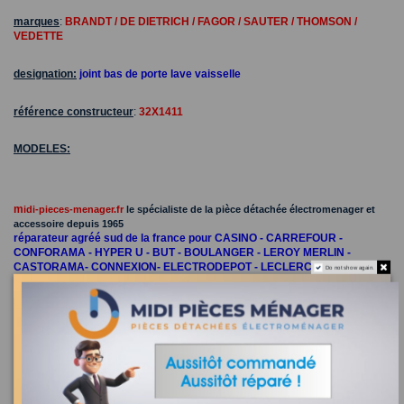
marques
:
BRANDT / DE DIETRICH / FAGOR / SAUTER / THOMSON /
VEDETTE
designation:
joint bas de porte lave vaisselle
référence constructeur
:
32X1411
MODELES:
m
idi-pieces-menager.fr
le spécialiste de la pièce détachée électromenager et
accessoire depuis 1965
réparateur agréé sud de la france pour CASINO - CARREFOUR -
CONFORAMA - HYPER U - BUT - BOULANGER - LEROY MERLIN -
CASTORAMA- CONNEXION- ELECTRODEPOT - LECLERC ...
Do not show again.
talons de joint bas de porte lave vaisselle 32X1411
Recherchez la référence de votre appareil dans la liste
ci-dessous