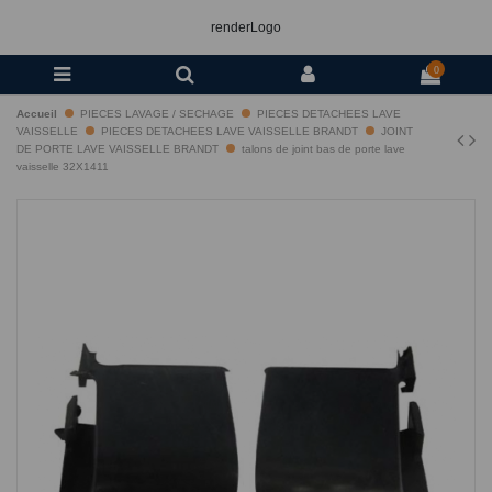
renderLogo
0
Accueil
PIECES LAVAGE / SECHAGE
PIECES DETACHEES LAVE
VAISSELLE
PIECES DETACHEES LAVE VAISSELLE BRANDT
JOINT
DE PORTE LAVE VAISSELLE BRANDT
talons de joint bas de porte lave
vaisselle 32X1411