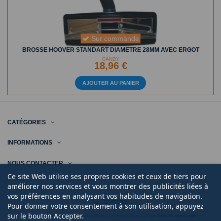
Sur commande
BROSSE HOOVER STANDART DIAMETRE 28MM AVEC ERGOT
CANDY
18,96 €
AJOUTER AU PANIER
CATÉGORIES
INFORMATIONS
NOUS CONTACTER
Ce site Web utilise ses propres cookies et ceux de tiers pour
améliorer nos services et vous montrer des publicités liées à
vos préférences en analysant vos habitudes de navigation.
Pour donner votre consentement à son utilisation, appuyez
sur le bouton Accepter.
© 2020 | Midi Pièce Ménager |
Mentions légales
|
Création de boutique en ligne
Keole.net, agence web