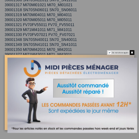
39001317 MI70MI01021 MI70_MI01021
39001318 SN70SN06011 SN70_SN06011
39001319 MI70MI04011 MI70_MI04011
39001320 MI70MI05011 MI70_MI05011
39001321 FV70FV55011 FV70_FV55011
39001329 MI71MI41011 MI71_MI41011
39001330 FV70FV07021 FV70_FV07021
39001348 SN70SN40011 SN70_SN40011
39001349 SN70SN41011 SN70_SN41011
39001350 MI70MI42011 MI70_MI42011
Do not show again.
39001377 MI71MI43011 MI71_MI43011
39001381 FV71FV08011 FV71_FV08011
39001382 FV71FV50011 FV71_FV50011
39001389 RE71RX01011 RE71_RX01011
39001415 SN70SN19011 SN70_SN19011
39001424 XP81XP25011 XP81_XP25011
39001425 XP81XP15011 XP81_XP15011
39001426 SN70SN75011 SN70_SN75011
39001461 SN70SN55011 SN70_SN55011
39001489 SN70SN41011 SN70/SN41011
39001493 SN70SN15011 SN70/SN15011
39001494 SN70SN16011 SN70/SN16011
39001495 SN70SN19011 SN70/SN19011
39001496 SN70SN75011 SN70/SN75011
39001497 SN70SN55011 SN70/SN55011
39001503 SN70SN56011 SN70_SN56011