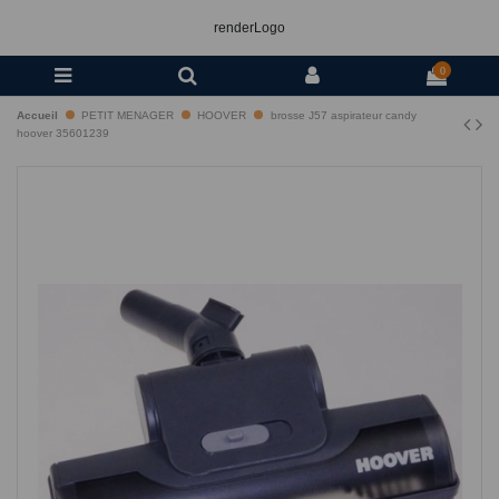
renderLogo
0
Accueil
PETIT MENAGER
HOOVER
brosse J57 aspirateur candy
hoover 35601239