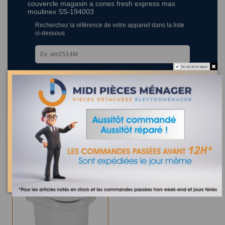
couvercle magasin a cones fresh express max
moulinex SS-194003
Recherchez la référence de votre appareil dans la liste
ci-dessous
Do not show again.
Où trouver la référence de mon appareil ?
12 appareils compatibles.
Les clients qui ont acheté ce produit ont également acheté :