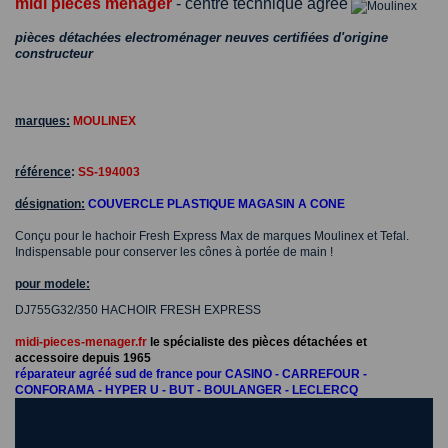
midi pieces menager
- centre technique agréé
pièces détachées electroménager neuves certifiées d'origine
constructeur
marques:
MOULINEX
référence
:
SS-194003
désignation:
COUVERCLE PLASTIQUE MAGASIN A CONE
Conçu pour le hachoir Fresh Express Max de marques Moulinex et Tefal.
Indispensable pour conserver les cônes à portée de main !
pour modele:
DJ755G32/350 HACHOIR FRESH EXPRESS
midi-pieces-menager.fr
le spécialiste des pièces détachées et
accessoire depuis 1965
réparateur agréé sud de france pour CASINO - CARREFOUR -
CONFORAMA - HYPER U - BUT - BOULANGER - LECLERCQ