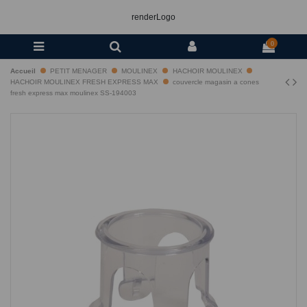
renderLogo
0
Accueil
PETIT MENAGER
MOULINEX
HACHOIR MOULINEX
HACHOIR MOULINEX FRESH EXPRESS MAX
couvercle magasin a cones
fresh express max moulinex SS-194003