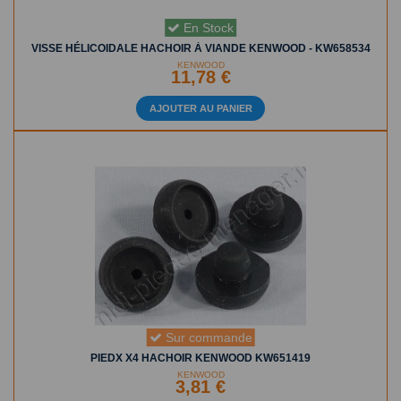
En Stock
VISSE HÉLICOIDALE HACHOIR À VIANDE KENWOOD - KW658534
KENWOOD
11,78 €
AJOUTER AU PANIER
Sur commande
PIEDX X4 HACHOIR KENWOOD KW651419
KENWOOD
3,81 €