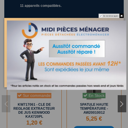
11 appareils compatibles.
Do not show again.
Les clients qui ont acheté ce produit ont également acheté :
Sur commande
En Stock
KW717061 - CLE DE
SPATULE HAUTE
REGLAGE EXTRACTEUR
TEMPÉRATURE -
DE JUS KENWOOD
AW20010012
KAX720PL
5,25 €
1,20 €