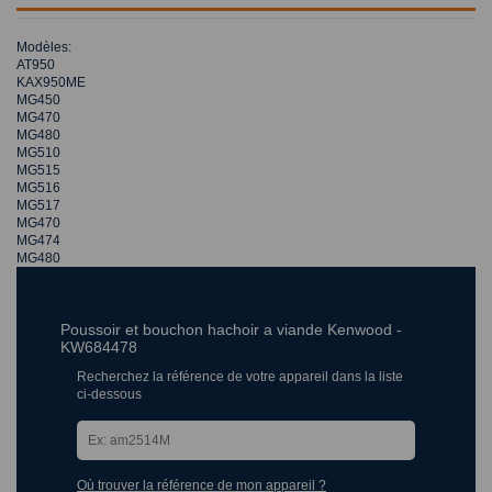
Modèles:
AT950
KAX950ME
MG450
MG470
MG480
MG510
MG515
MG516
MG517
MG470
MG474
MG480
Poussoir et bouchon hachoir a viande Kenwood -
KW684478
Recherchez la référence de votre appareil dans la liste
ci-dessous
Où trouver la référence de mon appareil ?