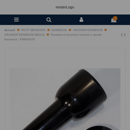
renderLogo
0
Accueil
PETIT MENAGER
KENWOOD
HACHOIR KENWOOD
HACHOIR KENWOOD MG510
Poussoir et bouchon hachoir a viande
Kenwood - KW684478