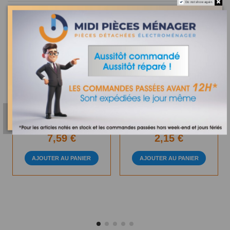
Do not show again.
En Stock
Sur commande
FOURREAU D'AXE
COUVERCLE RESERVOIR
MAGIMIX CUISINE
ROBOT CAFE DELONGHI
SYSTEME 4200 104990S
MAGNIFICA 5332145600
7,59 €
2,15 €
AJOUTER AU PANIER
AJOUTER AU PANIER