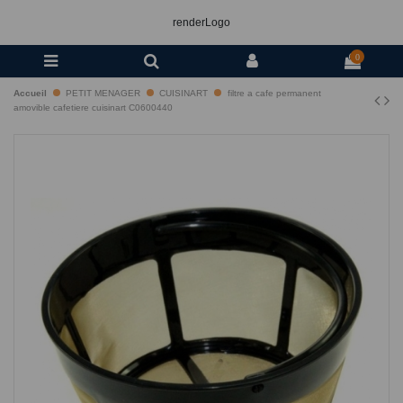
renderLogo
0
Accueil
PETIT MENAGER
CUISINART
filtre a cafe permanent
amovible cafetiere cuisinart C0600440