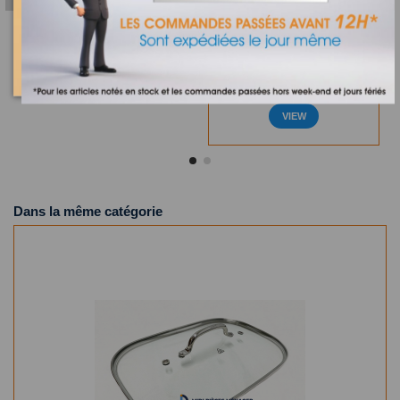
12,90 €
CUISEUR VAPEUR
COOKEASY+
AJOUTER AU PANIER
CAM01.A0SS -
AW20611002
84,50 €
169,00 €
VIEW
Dans la même catégorie