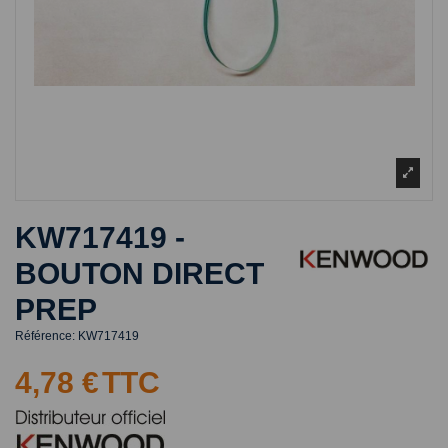
KW717419 -
BOUTON DIRECT
PREP
Référence:
KW717419
4,78 €
TTC