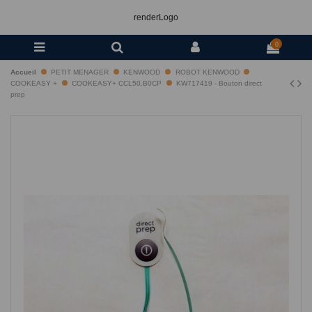
renderLogo
0
Accueil
PETIT MENAGER
KENWOOD
ROBOT KENWOOD
COOKEASY +
COOKEASY+ CCL50.B0CP
KW717419 - Bouton direct
prep