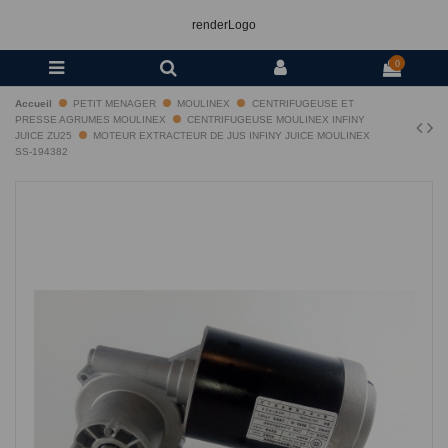
renderLogo
0
Accueil
PETIT MENAGER
MOULINEX
CENTRIFUGEUSE ET
PRESSE AGRUMES MOULINEX
CENTRIFUGEUSE MOULINEX INFINY
JUICE ZU25
MOTEUR EXTRACTEUR DE JUS INFINY JUICE MOULINEX
SS-194382