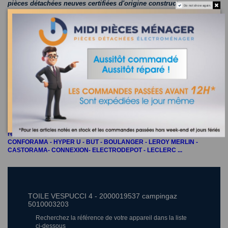
pièces détachées neuves certifiées d'origine constructeur
Do not show again.
marques
:
CAMPING GAZ
designation:
référence constructeur
:
MODELES:
m
idi-pieces-menager.fr
le spécialiste de la pièce détachée électromenager et
accessoire depuis 1965
réparateur agréé sud de la france pour CASINO - CARREFOUR -
CONFORAMA - HYPER U - BUT - BOULANGER - LEROY MERLIN -
CASTORAMA- CONNEXION- ELECTRODEPOT - LECLERC ...
TOILE VESPUCCI 4 - 2000019537 campingaz
5010003203
Recherchez la référence de votre appareil dans la liste
ci-dessous