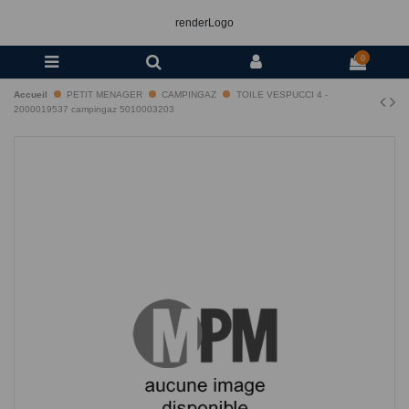
renderLogo
0
Accueil
PETIT MENAGER
CAMPINGAZ
TOILE VESPUCCI 4 -
2000019537 campingaz 5010003203