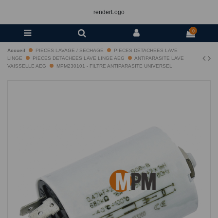
renderLogo
0
Accueil
PIECES LAVAGE / SECHAGE
PIECES DETACHEES LAVE
LINGE
PIECES DETACHEES LAVE LINGE AEG
ANTIPARASITE LAVE
VAISSELLE AEG
MPM230101 - FILTRE ANTIPARASITE UNIVERSEL