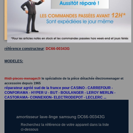
pièces détachées neuves certifiées d'origine constructeur
marques
:
SAMSUNG
designation:
amortisseur lave-linge samsung
référence constructeur
:
DC66-00343G
MODELES:
m
idi-pieces-menager.fr
le spécialiste de la pièce détachée électromenager et
accessoire depuis 1965
réparateur agréé sud de la france pour CASINO - CARREFOUR -
CONFORAMA - HYPER U - BUT - BOULANGER - LEROY MERLIN -
CASTORAMA- CONNEXION- ELECTRODEPOT - LECLERC ...
amortisseur lave-linge samsung DC66-00343G
Recherchez la référence de votre appareil dans la liste
ci-dessous