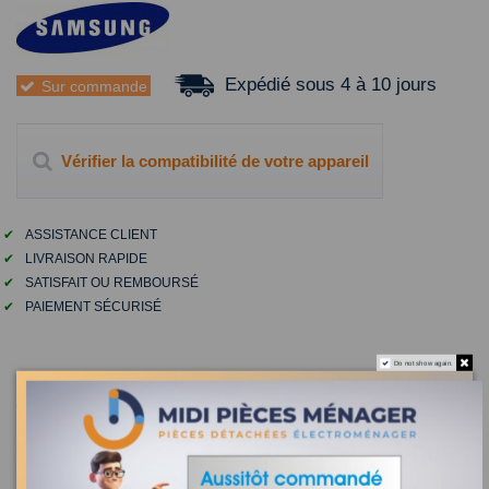
Expédié sous 4 à 10 jours
Sur commande
Vérifier la compatibilité de votre appareil
✔
ASSISTANCE CLIENT
✔
LIVRAISON RAPIDE
✔
SATISFAIT OU REMBOURSÉ
✔
PAIEMENT SÉCURISÉ
Do not show again.
DESCRIPTION
midi pieces menager
- station service agréé