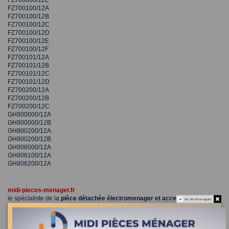
FZ700000/12E
FZ700100/12A
FZ700100/12B
FZ700100/12C
FZ700100/12D
FZ700100/12E
FZ700100/12F
FZ700101/12A
FZ700101/12B
FZ700101/12C
FZ700101/12D
FZ700200/12A
FZ700200/12B
FZ700200/12C
GH800000/12A
GH800000/12B
GH800200/12A
GH800200/12B
GH806000/12A
GH806100/12A
GH806200/12A
midi-pieces-menager.fr
le spécialiste de la
pièce détachée électromenager et accessoire
depuis
Do not show again.
1965
réparateur agréé sud de la france pour CASINO - CARREFOUR -
CONFORAMA - HYPER U - BUT - BOULANGER - LEROY MERLIN -