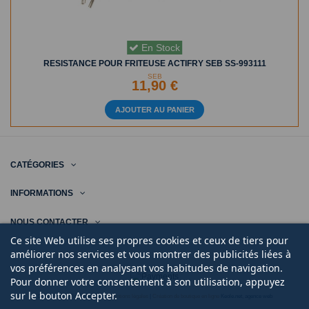
En Stock
RESISTANCE POUR FRITEUSE ACTIFRY SEB SS-993111
SEB
11,90 €
AJOUTER AU PANIER
CATÉGORIES
INFORMATIONS
NOUS CONTACTER
Ce site Web utilise ses propres cookies et ceux de tiers pour
améliorer nos services et vous montrer des publicités liées à
vos préférences en analysant vos habitudes de navigation.
Pour donner votre consentement à son utilisation, appuyez
sur le bouton Accepter.
© 2020 | Midi Pièce Ménager |
Mentions légales
|
Création de boutique en ligne
Keole.net, agence web