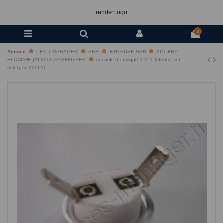
renderLogo
0
Accueil
PETIT MENAGER
SEB
FRITEUSE SEB
ACTIFRY
BLANCHE (AL8000,FZ7000) SEB
securite thermique 175°c friteuse seb
actifry ss-990611