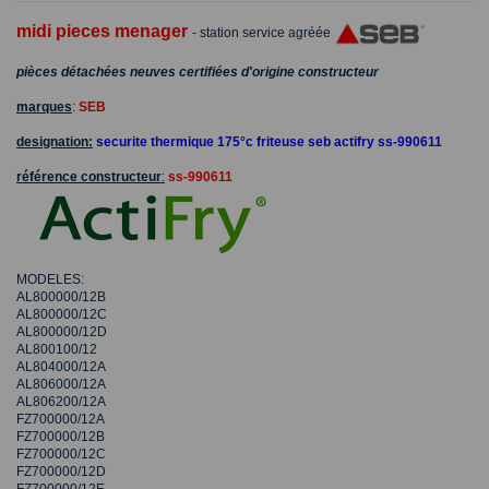
midi pieces menager
- station service agréée
pièces détachées neuves certifiées d'origine constructeur
marques
:
SEB
designation:
securite thermique 175°c friteuse seb actifry ss-990611
référence constructeur
:
ss-990611
MODELES:
AL800000/12B
AL800000/12C
AL800000/12D
AL800100/12
AL804000/12A
AL806000/12A
AL806200/12A
FZ700000/12A
FZ700000/12B
FZ700000/12C
FZ700000/12D