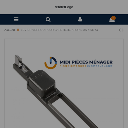
renderLogo
0
Accueil
LEVIER VERROU POUR CAFETIERE KRUPS MS-623064