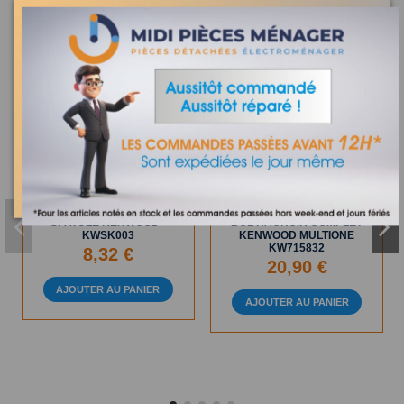
Les clients qui ont acheté ce produit ont également acheté :
En Stock
En Stock
SPATULE KENWOOD -
BOL HACHOIR COMPLET
KWSK003
KENWOOD MULTIONE
KW715832
8,32 €
20,90 €
AJOUTER AU PANIER
AJOUTER AU PANIER