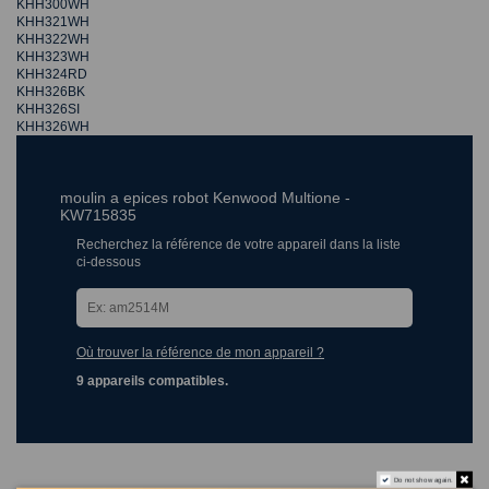
KHH300WH
KHH321WH
KHH322WH
KHH323WH
KHH324RD
KHH326BK
KHH326SI
KHH326WH
moulin a epices robot Kenwood Multione -
KW715835
Recherchez la référence de votre appareil dans la liste
ci-dessous
Où trouver la référence de mon appareil ?
9 appareils compatibles.
Do not show again.