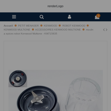
renderLogo
0
Accueil
PETIT MENAGER
KENWOOD
ROBOT KENWOOD
KENWOOD MULTIONE
ACCESSOIRES KENWOOD MULTIONE
moulin
a epices robot Kenwood Multione - KW715835