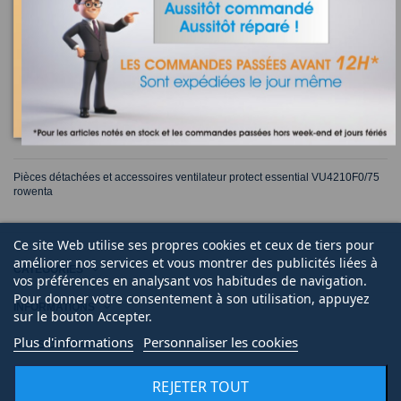
Définitivement épuisé
HELICE VENTILATEUR
VU4210 CS-00000534
6,59 €
VIEW
Pièces détachées et accessoires ventilateur protect essential VU4210F0/75
rowenta
Ce site Web utilise ses propres cookies et ceux de tiers pour
améliorer nos services et vous montrer des publicités liées à
CATÉGORIES
vos préférences en analysant vos habitudes de navigation.
Pour donner votre consentement à son utilisation, appuyez
INFORMATIONS
sur le bouton Accepter.
Plus d'informations
Personnaliser les cookies
NOUS CONTACTER
REJETER TOUT