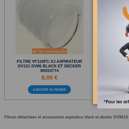
Sur commande
D
FILTRE VF110FC-XJ ASPIRATEUR
DEFLECTE
DV121 DV96 BLACK ET DECKER
DV7210 B
90553774
8,00 €
AJOUTER AU PANIER
Pièces détachées et accessoires aspirateur black et decker DV9610