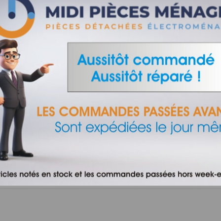
éfinitivement épuisé
UR DE FILTRE ASPIRATEUR
LACK ET DECKER 90568496
4,50 €
VIEW