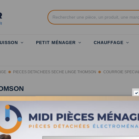
UISSON
PETIT MÉNAGER
CHAUFFAGE
NGE
PIECES DETACHEES SECHE LINGE THOMSON
COURROIE SPECIA
HOMSON