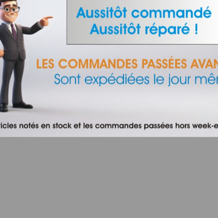
INFORMATIONS
Qui sommes-nous ?
Nos agences
Contactez-nous
Frais de port
Conditions de ventes
Trouver ma pièce à changer
gence web