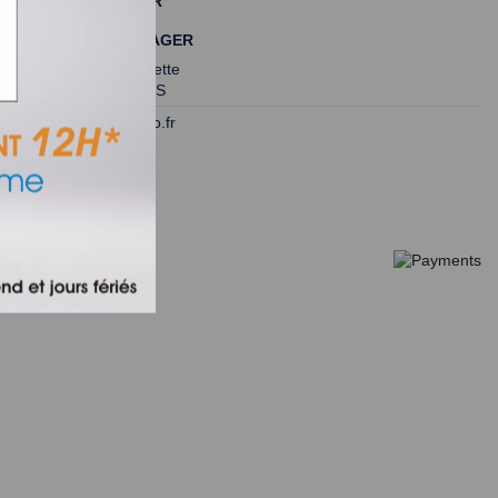
NOUS CONTACTER
MIDI PIÈCES MÉNAGER
175 rue Garriguette
34130 ST AUNES
contact@servero.fr