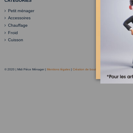
CATÉGORIES
Petit ménager
Accessoires
Chauffage
Froid
Cuisson
© 2020 | Midi Pièce Ménager |
Mentions légales
|
Création de boutique en ligne
Keole.net, a