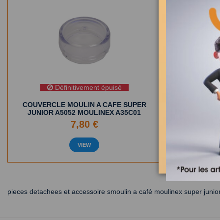
Définitivement épuisé
D
COUVERCLE MOULIN A CAFE SUPER
COUTEA
JUNIOR A5052 MOULINEX A35C01
JUNIOR A5
7,80 €
VIEW
pieces detachees et accessoire smoulin a café moulinex super juni