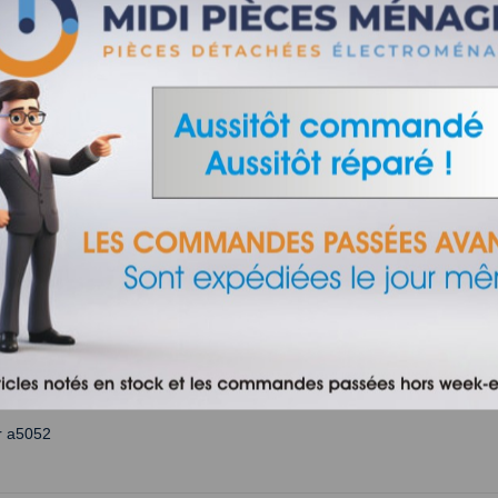
éfinitivement épuisé
U MOULIN A CAFE SUPER
052 MOULINEX MS-0678565
4,38 €
VIEW
or a5052