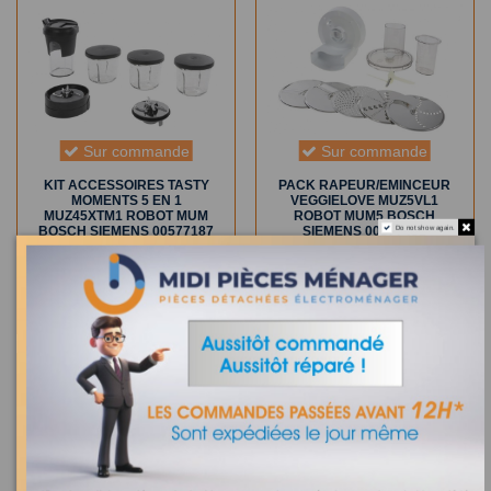
Sur commande
Sur commande
KIT ACCESSOIRES TASTY
PACK RAPEUR/EMINCEUR
MOMENTS 5 EN 1
VEGGIELOVE MUZ5VL1
MUZ45XTM1 ROBOT MUM
ROBOT MUM5 BOSCH
Do not show again.
BOSCH SIEMENS 00577187
SIEMENS 00577491
102,76 €
55,42 €
AJOUTER AU PANIER
AJOUTER AU PANIER