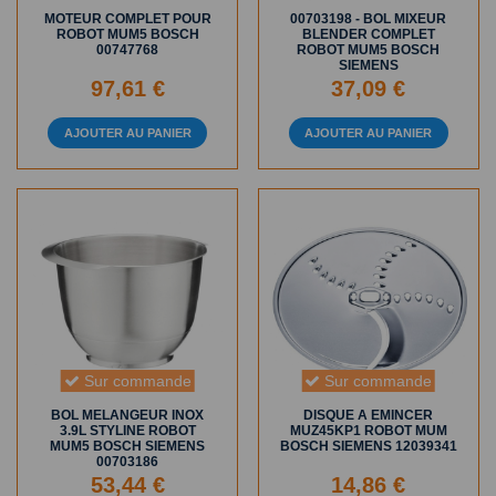
MOTEUR COMPLET POUR
00703198 - BOL MIXEUR
ROBOT MUM5 BOSCH
BLENDER COMPLET
00747768
ROBOT MUM5 BOSCH
SIEMENS
97,61 €
37,09 €
AJOUTER AU PANIER
AJOUTER AU PANIER
Sur commande
Sur commande
BOL MELANGEUR INOX
DISQUE A EMINCER
3.9L STYLINE ROBOT
MUZ45KP1 ROBOT MUM
MUM5 BOSCH SIEMENS
BOSCH SIEMENS 12039341
00703186
53,44 €
14,86 €