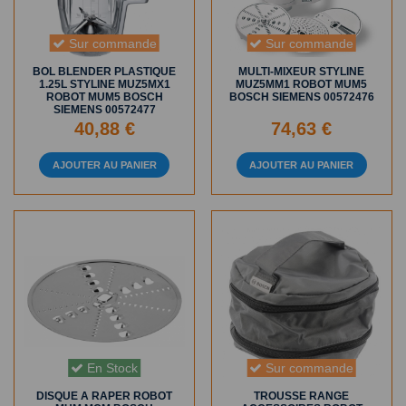
Sur commande
Sur commande
BOL BLENDER PLASTIQUE
MULTI-MIXEUR STYLINE
1.25L STYLINE MUZ5MX1
MUZ5MM1 ROBOT MUM5
ROBOT MUM5 BOSCH
BOSCH SIEMENS 00572476
SIEMENS 00572477
40,88 €
74,63 €
AJOUTER AU PANIER
AJOUTER AU PANIER
En Stock
Sur commande
DISQUE A RAPER ROBOT
TROUSSE RANGE