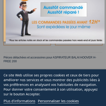
Définitivement épuisé
Définitivement épuisé
MOTEUR COMPLET POUR
MOTEUR COMPLET POUR
ASPIRATEUR FREE H-200
ASPIRATEUR FREE H-200
HOOVER 48029974
HOOVER 49125154
39,00 €
39,00 €
VIEW
VIEW
Pièces détachées et accessoires pour ASPIRATEUR BALAI HOOVER H-
FREE 200
Ce site Web utilise ses propres cookies et ceux de tiers pour
améliorer nos services et vous montrer des publicités liées à
CATÉGORIES
vos préférences en analysant vos habitudes de navigation.
Pour donner votre consentement à son utilisation, appuyez
INFORMATIONS
sur le bouton Accepter.
Plus d'informations
Personnaliser les cookies
NOUS CONTACTER